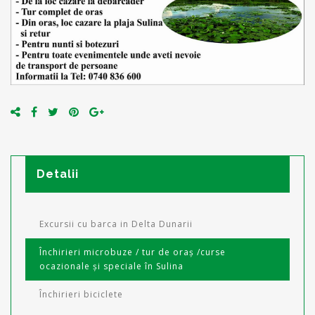
Detalii
Excursii cu barca in Delta Dunarii
Închirieri microbuze / tur de oraș /curse
ocazionale și speciale în Sulina
Închirieri biciclete