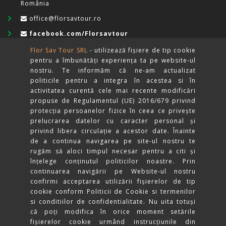
România
office@florsavtour.ro
facebook.com/Florsavtour
(+40)740-836.600
Flor Sav Tour SRL
- utilizează fişiere de tip cookie
pentru a îmbunătăți experiența ta pe website-ul
Luni-Duminică
nostru. Te informăm că ne-am actualizat
Non-stop
politicile pentru a integra în acestea si în
activitatea curentă cele mai recente modificări
propuse de Regulamentul (UE) 2016/679 privind
protecția persoanelor fizice în ceea ce privește
prelucrarea datelor cu caracter personal și
privind libera circulație a acestor date. Înainte
de a continua navigarea pe site-ul nostru te
rugăm să aloci timpul necesar pentru a citi și
înțelege conținutul politicilor noastre. Prin
Categorii:
excursii in Delta Dunarii, cazare in Sulina, plimbari
continuarea navigării pe Website-ul nostru
cu bicicleta in Sulina, excursii cu barca in Delta Dunarii din
confirmi acceptarea utilizării fişierelor de tip
Sulina, plimbari cu barca din Sulina,excursii cu microbuzul in
cookie conform Politicii de Cookie si termenilor
Sulina, excursii in Delta Dunarii din Sulina, inchirieri biciclete in
si conditiilor de confidentialitate. Nu uita totuși
Sulina, transport cu microbuzul in Sulina
că poți modifica în orice moment setările
fişierelor cookie urmând instrucțiunile din